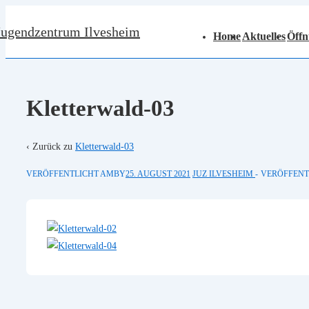
↓
Hauptnavigation
Jugendzentrum Ilvesheim
Zum
Home
Aktuelles
Öffn
Inhalt
Kletterwald-03
‹ Zurück zu
Kletterwald-03
VERÖFFENTLICHT AMBY
25. AUGUST 2021
JUZ ILVESHEIM
VERÖFFENT