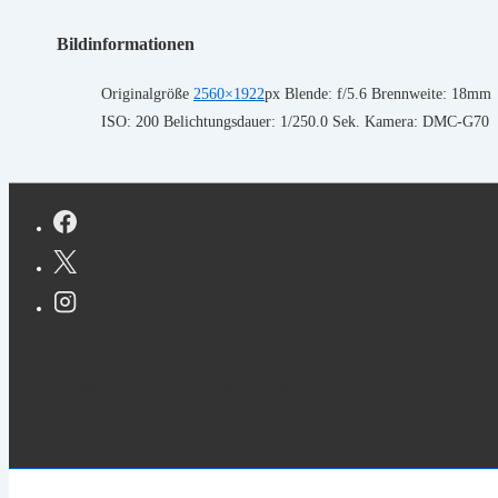
Bildinformationen
Originalgröße
2560×1922
px
Blende: f/5.6
Brennweite: 18mm
ISO: 200
Belichtungsdauer: 1/250.0 Sek.
Kamera: DMC-G70
Copyright © 2026 Jugendzentrum Ilvesheim