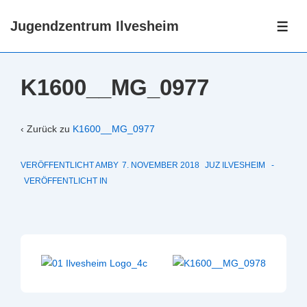
↓
Jugendzentrum Ilvesheim
Zum
ME
Inhalt
K1600__MG_0977
‹ Zurück zu
K1600__MG_0977
VERÖFFENTLICHT AMBY
7. NOVEMBER 2018
JUZ ILVESHEIM
VERÖFFENTLICHT IN