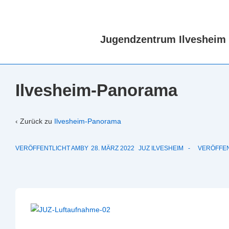
↓
Zum
Inhalt
Jugendzentrum Ilvesheim
Ilvesheim-Panorama
‹ Zurück zu
Ilvesheim-Panorama
VERÖFFENTLICHT AMBY
28. MÄRZ 2022
JUZ ILVESHEIM
VERÖFFEN