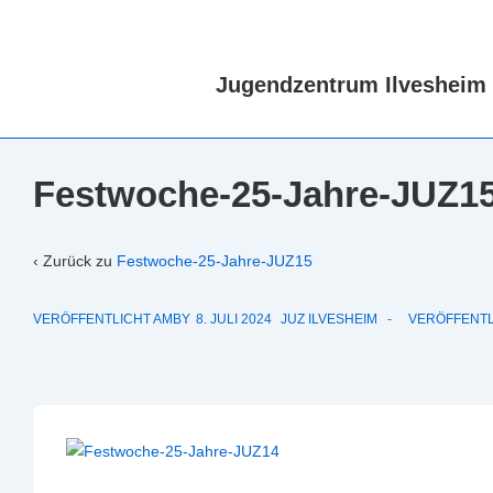
↓
Zum
Inhalt
Jugendzentrum Ilvesheim
Festwoche-25-Jahre-JUZ1
‹ Zurück zu
Festwoche-25-Jahre-JUZ15
VERÖFFENTLICHT AMBY
8. JULI 2024
JUZ ILVESHEIM
VERÖFFENTL