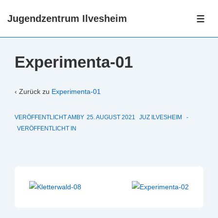
↓
Jugendzentrum Ilvesheim
Zum
ME
Inhalt
Experimenta-01
‹ Zurück zu
Experimenta-01
VERÖFFENTLICHT AMBY
25. AUGUST 2021
JUZ ILVESHEIM
VERÖFFENTLICHT IN