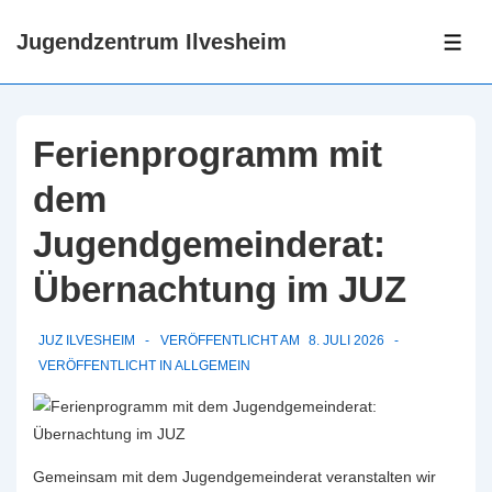
↓
Jugendzentrum Ilvesheim
Zum
ME
Inhalt
Ferienprogramm mit
dem
Jugendgemeinderat:
Übernachtung im JUZ
JUZ ILVESHEIM
VERÖFFENTLICHT AM
8. JULI 2026
VERÖFFENTLICHT IN
ALLGEMEIN
Gemeinsam mit dem Jugendgemeinderat veranstalten wir