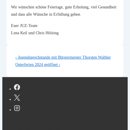
Wir wünschen schöne Feiertage, gute Erholung, viel Gesundheit
und dass alle Wünsche in Erfüllung gehen.
Euer JUZ-Team
Lena Keil und Chris Hölzing
Beitragsnavigation
Vorheriger
‹ Jugendsprechstunde mit Bürgermeister Thorsten Walther
Beitrag
Nächster
Osterferien 2024 geöffnet ›
ist
Beitrag
ist
Copyright © 2026 Jugendzentrum Ilvesheim