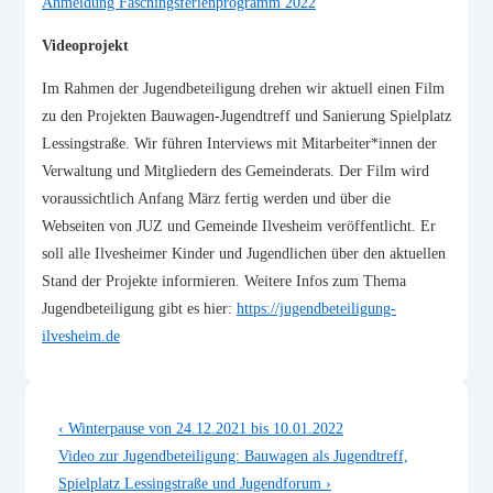
Anmeldung Faschingsferienprogramm 2022
Videoprojekt
Im Rahmen der Jugendbeteiligung drehen wir aktuell einen Film
zu den Projekten Bauwagen-Jugendtreff und Sanierung Spielplatz
Lessingstraße. Wir führen Interviews mit Mitarbeiter*innen der
Verwaltung und Mitgliedern des Gemeinderats. Der Film wird
voraussichtlich Anfang März fertig werden und über die
Webseiten von JUZ und Gemeinde Ilvesheim veröffentlicht. Er
soll alle Ilvesheimer Kinder und Jugendlichen über den aktuellen
Stand der Projekte informieren. Weitere Infos zum Thema
Jugendbeteiligung gibt es hier:
https://jugendbeteiligung-
ilvesheim.de
Beitragsnavigation
Vorheriger
‹ Winterpause von 24.12.2021 bis 10.01.2022
Beitrag
Nächster
Video zur Jugendbeteiligung: Bauwagen als Jugendtreff,
ist
Beitrag
Spielplatz Lessingstraße und Jugendforum ›