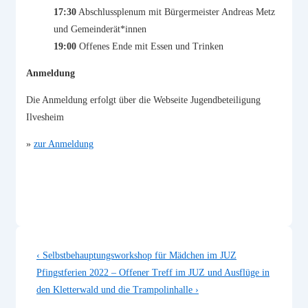
17:30
Abschlussplenum mit Bürgermeister Andreas Metz
und Gemeinderät*innen
19:00
Offenes Ende mit Essen und Trinken
Anmeldung
Die Anmeldung erfolgt über die Webseite Jugendbeteiligung
Ilvesheim
»
zur Anmeldung
Beitragsnavigation
Vorheriger
‹ Selbstbehauptungsworkshop für Mädchen im JUZ
Beitrag
Nächster
Pfingstferien 2022 – Offener Treff im JUZ und Ausflüge in
ist
Beitrag
den Kletterwald und die Trampolinhalle ›
ist