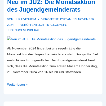
Neu im JUZ: Die Monatsaktion
Monatsaktion
des
des Jugendgemeinderats
Jugendgemeinderats
VON
JUZ ILVESHEIM
VERÖFFENTLICHT AM
13. NOVEMBER
2024
VERÖFFENTLICHT IN
ALLGEMEIN
,
JUGENDGEMEINDERAT
Ab November 2024 findet bei uns regelmäßig die
Monatsaktion des Jugendgemeinderats statt. Das große Ziel:
mehr Aktion für Jugendliche. Der Jugendgemeinderat freut
sich, dass die Monatsaktion zum ersten Mal am Donnerstag,
21. November 2024 von 16 bis 20 Uhr stattfinden …
Neu
Weiterlesen »
im
JUZ:
Die