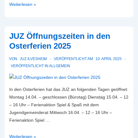
Einladung
Weiterlesen »
zum
4.
Ilvesheimer
JUZ Öffnungszeiten in den
Jugendforum
Osterferien 2025
VON
JUZ ILVESHEIM
VERÖFFENTLICHT AM
10. APRIL 2025
VERÖFFENTLICHT IN
ALLGEMEIN
In den Osterferien hat das JUZ an folgenden Tagen geöffnet:
Montag 14.04. – geschlossen (Bürotag) Dienstag 15.04. – 12
– 16 Uhr – Ferienaktion Spiel & Spaß mit dem
Jugendgemeinderat Mittwoch 16.04. – 12 – 16 Uhr –
Ferienaktion Spiel …
JUZ
Weiterlesen »