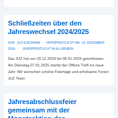
des
Jugendgemeinderat
im
Schließzeiten über den
Januar
2025
Jahreswechsel 2024/2025
VON
JUZ ILVESHEIM
VERÖFFENTLICHT AM
16. DEZEMBER
2024
VERÖFFENTLICHT IN
ALLGEMEIN
Das JUZ hat von 20.12.2024 bis 06.01.2025 geschlossen.
Am Dienstag 07.01.2025 startet der Offene Treff ins neue
Jahr. Wir wünschen schöne Feiertage und erholsame Ferien
JUZ Team
Jahresabschlussfeier
gemeinsam mit der