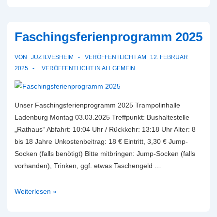
JUZ
und
Faschingsferienprogramm 2025
Ausfall
Mädchentreff
VON
JUZ ILVESHEIM
VERÖFFENTLICHT AM
12. FEBRUAR
28.
2025
VERÖFFENTLICHT IN
ALLGEMEIN
März
Unser Faschingsferienprogramm 2025 Trampolinhalle
Ladenburg Montag 03.03.2025 Treffpunkt: Bushaltestelle
„Rathaus“ Abfahrt: 10:04 Uhr / Rückkehr: 13:18 Uhr Alter: 8
bis 18 Jahre Unkostenbeitrag: 18 € Eintritt, 3,30 € Jump-
Socken (falls benötigt) Bitte mitbringen: Jump-Socken (falls
vorhanden), Trinken, ggf. etwas Taschengeld …
Faschingsferienprogramm
Weiterlesen »
2025