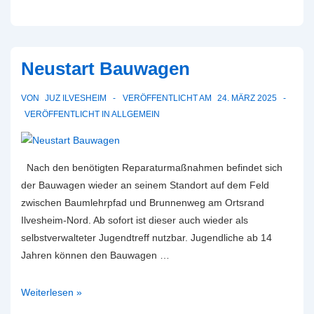
Öffnungszeiten
in
den
Neustart Bauwagen
Osterferien
2025
VON
JUZ ILVESHEIM
VERÖFFENTLICHT AM
24. MÄRZ 2025
VERÖFFENTLICHT IN
ALLGEMEIN
Nach den benötigten Reparaturmaßnahmen befindet sich
der Bauwagen wieder an seinem Standort auf dem Feld
zwischen Baumlehrpfad und Brunnenweg am Ortsrand
Ilvesheim-Nord. Ab sofort ist dieser auch wieder als
selbstverwalteter Jugendtreff nutzbar. Jugendliche ab 14
Jahren können den Bauwagen …
Neustart
Weiterlesen »
Bauwagen