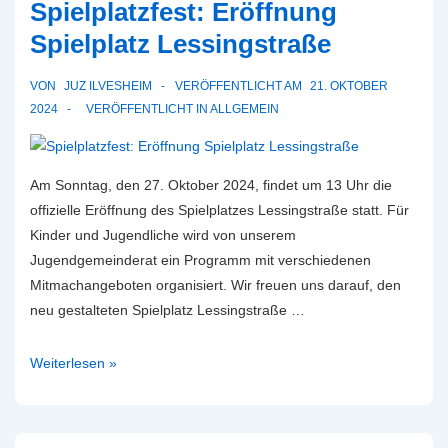
Spielplatzfest: Eröffnung
Monatsaktion
des
Spielplatz Lessingstraße
Jugendgemeinderats
VON
JUZ ILVESHEIM
VERÖFFENTLICHT AM
21. OKTOBER
2024
VERÖFFENTLICHT IN
ALLGEMEIN
Am Sonntag, den 27. Oktober 2024, findet um 13 Uhr die
offizielle Eröffnung des Spielplatzes Lessingstraße statt. Für
Kinder und Jugendliche wird von unserem
Jugendgemeinderat ein Programm mit verschiedenen
Mitmachangeboten organisiert. Wir freuen uns darauf, den
neu gestalteten Spielplatz Lessingstraße …
Spielplatzfest:
Weiterlesen »
Eröffnung
Spielplatz
Lessingstraße